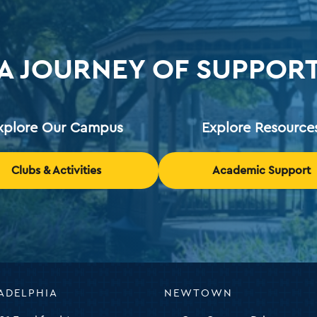
A JOURNEY OF SUPPOR
xplore Our Campus
Explore Resource
Clubs & Activities
Academic Support
ADELPHIA
NEWTOWN
ty