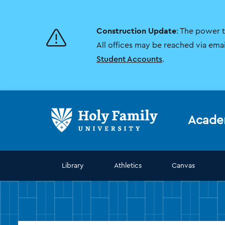
Skip
Skip
to
to
main
main
Construction Update
: The power 
site
content
navigation
All offices may be reached via ema
Student Accounts
.
Acade
Library
Athletics
Canvas