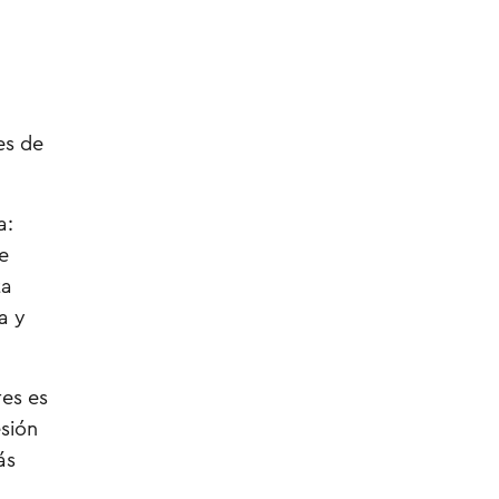
es de
a:
e
ta
a y
res es
esión
ás