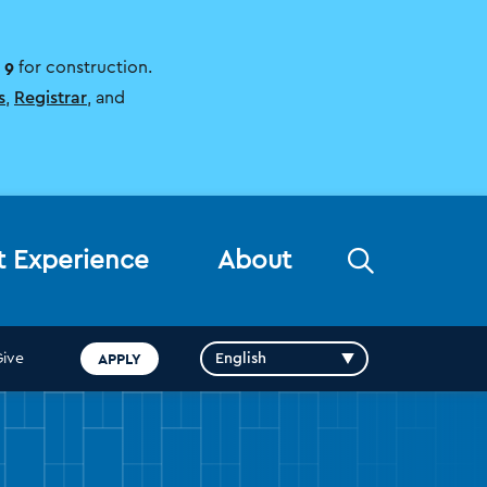
 9
for construction.
s
,
Registrar
, and
Open
t Experience
About
the
search
panel
APPLY
Give