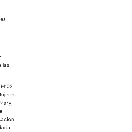
ges
y
 las
 M’02
Mujeres
 Mary,
el
cación
daria.