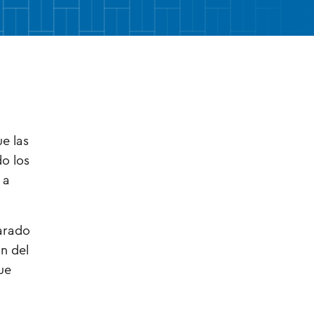
e las
do los
 a
parado
n del
ue