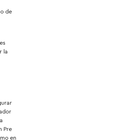
so de
nes
 la
gurar
cador
ra
n Pre
como en