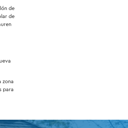
lón de
olar de
auren
nueva
a zona
s para