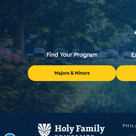
Find Your Program
E
Majors & Minors
Holy
PHIL
Family
Universi