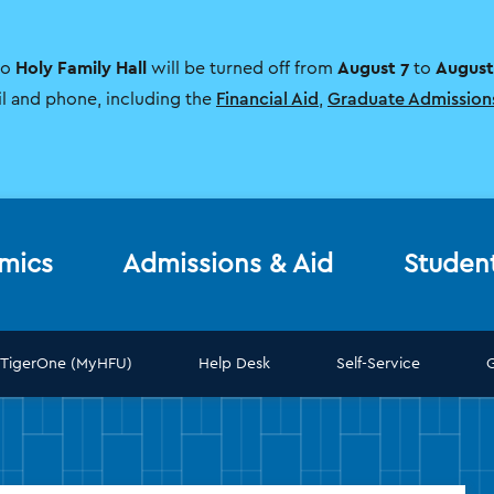
Holy Family Hall
August 7
August
to
will be turned off from
to
il and phone, including the
Financial Aid
,
Graduate Admission
mics
Admissions & Aid
Studen
TigerOne (MyHFU)
Help Desk
Self-Service